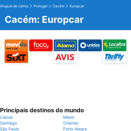
Aluguel de carros
Portugal
Cacém
Europcar
Cacém: Europcar
Principais destinos do mundo
Lisboa
Miami
Santiago
Orlando
São Paulo
Porto Alegre