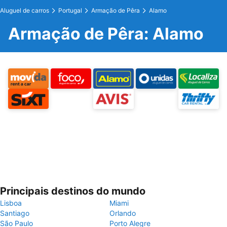
Aluguel de carros
Portugal
Armação de Pêra
Alamo
Armação de Pêra: Alamo
Principais destinos do mundo
Lisboa
Miami
Santiago
Orlando
São Paulo
Porto Alegre