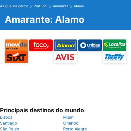
Aluguel de carros
Portugal
Amarante
Alamo
Amarante: Alamo
Principais destinos do mundo
Lisboa
Miami
Santiago
Orlando
São Paulo
Porto Alegre