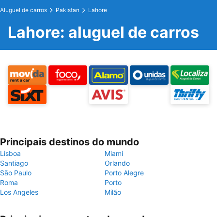
Aluguel de carros
Pakistan
Lahore
Lahore: aluguel de carros
Principais destinos do mundo
Lisboa
Miami
Santiago
Orlando
São Paulo
Porto Alegre
Roma
Porto
Los Angeles
Milão