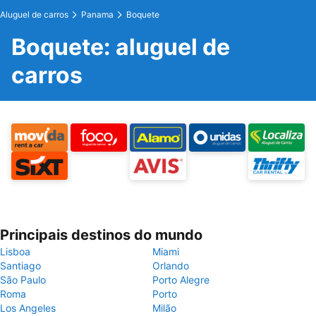
Aluguel de carros
Panama
Boquete
Boquete: aluguel de
carros
Principais destinos do mundo
Lisboa
Miami
Santiago
Orlando
São Paulo
Porto Alegre
Roma
Porto
Los Angeles
Milão