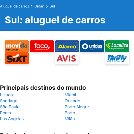
Aluguel de carros
Oman
Sul
Sul: aluguel de carros
Principais destinos do mundo
Lisboa
Miami
Santiago
Orlando
São Paulo
Porto Alegre
Roma
Porto
Los Angeles
Milão