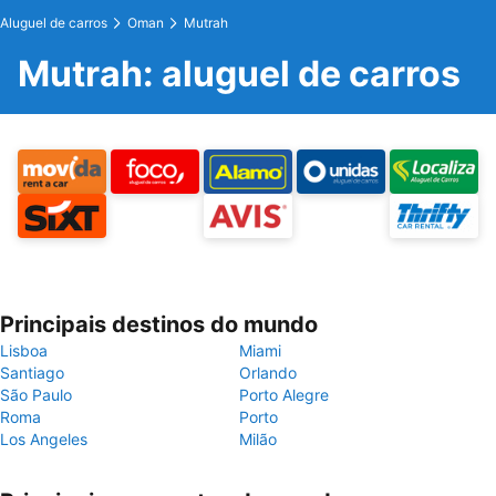
Aluguel de carros
Oman
Mutrah
Mutrah: aluguel de carros
Principais destinos do mundo
Lisboa
Miami
Santiago
Orlando
São Paulo
Porto Alegre
Roma
Porto
Los Angeles
Milão