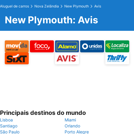
Aluguel de carros
Nova Zelândia
New Plymouth
Avis
New Plymouth: Avis
Principais destinos do mundo
Lisboa
Miami
Santiago
Orlando
São Paulo
Porto Alegre