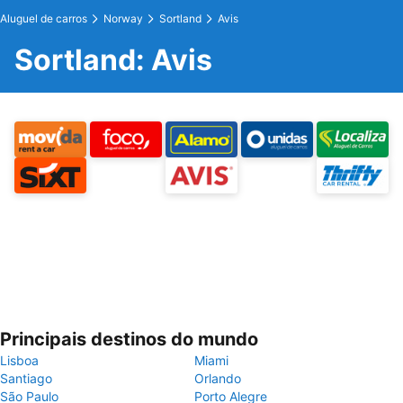
Aluguel de carros
Norway
Sortland
Avis
Sortland: Avis
Principais destinos do mundo
Lisboa
Miami
Santiago
Orlando
São Paulo
Porto Alegre