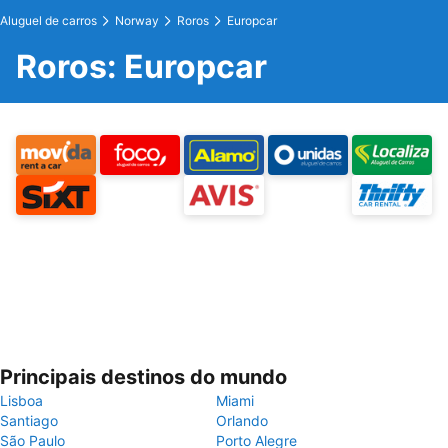
Aluguel de carros
Norway
Roros
Europcar
Roros: Europcar
Principais destinos do mundo
Lisboa
Miami
Santiago
Orlando
São Paulo
Porto Alegre