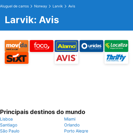
Aluguel de carros
Norway
Larvik
Avis
Larvik: Avis
Principais destinos do mundo
Lisboa
Miami
Santiago
Orlando
São Paulo
Porto Alegre