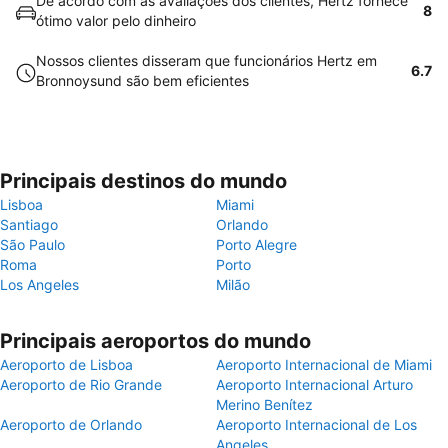
De acordo com as avaliações dos clientes, Hertz fornece
8
ótimo valor pelo dinheiro
Nossos clientes disseram que funcionários Hertz em
6.7
Bronnoysund são bem eficientes
Principais destinos do mundo
Lisboa
Miami
Santiago
Orlando
São Paulo
Porto Alegre
Roma
Porto
Los Angeles
Milão
Principais aeroportos do mundo
Aeroporto de Lisboa
Aeroporto Internacional de Miami
Aeroporto de Rio Grande
Aeroporto Internacional Arturo
Merino Benítez
Aeroporto de Orlando
Aeroporto Internacional de Los
Angeles