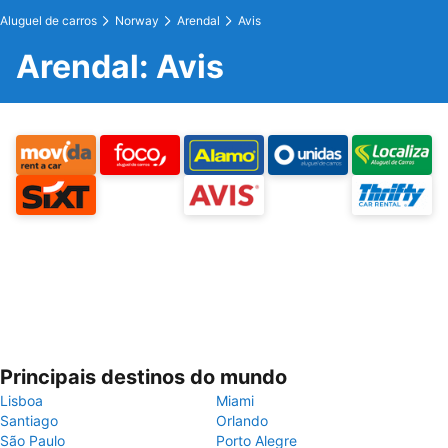
Aluguel de carros
Norway
Arendal
Avis
Arendal: Avis
Principais destinos do mundo
Lisboa
Miami
Santiago
Orlando
São Paulo
Porto Alegre