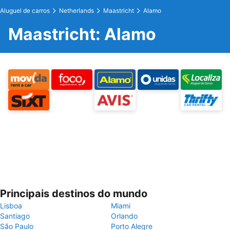
Aluguel de carros
Netherlands
Maastricht
Alamo
Maastricht: Alamo
Principais destinos do mundo
Lisboa
Miami
Santiago
Orlando
São Paulo
Porto Alegre