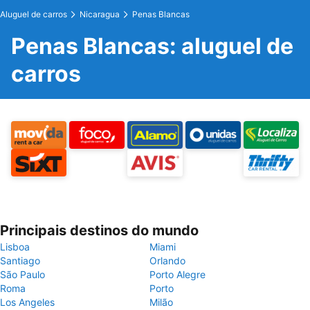
Aluguel de carros
Nicaragua
Penas Blancas
Penas Blancas: aluguel de
carros
Principais destinos do mundo
Lisboa
Miami
Santiago
Orlando
São Paulo
Porto Alegre
Roma
Porto
Los Angeles
Milão