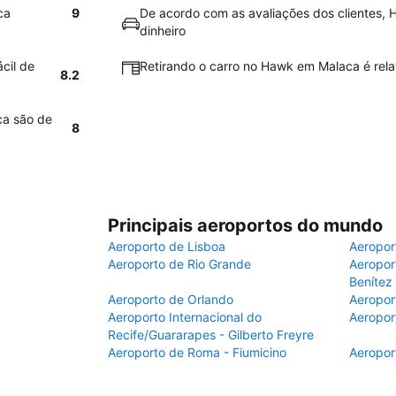
ca
9
De acordo com as avaliações dos clientes, 
dinheiro
cil de
Retirando o carro no Hawk em Malaca é relat
8.2
ca são de
8
Principais aeroportos do mundo
Aeroporto de Lisboa
Aeropor
Aeroporto de Rio Grande
Aeroport
Benítez
Aeroporto de Orlando
Aeropor
Aeroporto Internacional do
Aeropor
Recife/Guararapes - Gilberto Freyre
Aeroporto de Roma - Fiumicino
Aeropor