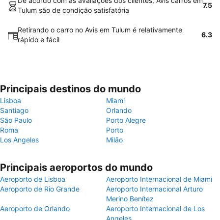
De acordo com as avaliações dos clientes, Avis carros em
7.5
Tulum são de condição satisfatória
Retirando o carro no Avis em Tulum é relativamente
6.3
rápido e fácil
Principais destinos do mundo
Lisboa
Miami
Santiago
Orlando
São Paulo
Porto Alegre
Roma
Porto
Los Angeles
Milão
Principais aeroportos do mundo
Aeroporto de Lisboa
Aeroporto Internacional de Miami
Aeroporto de Rio Grande
Aeroporto Internacional Arturo
Merino Benítez
Aeroporto de Orlando
Aeroporto Internacional de Los
Angeles