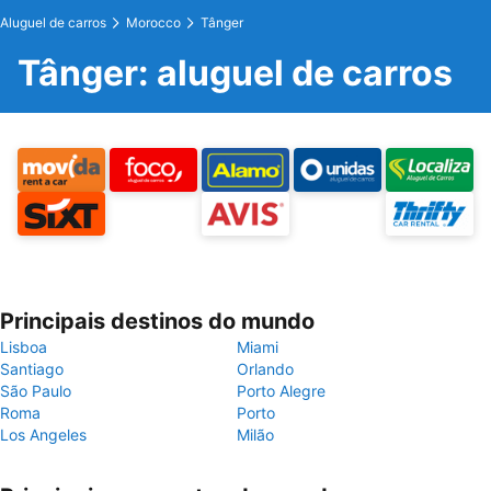
Aluguel de carros
Morocco
Tânger
Tânger: aluguel de carros
Principais destinos do mundo
Lisboa
Miami
Santiago
Orlando
São Paulo
Porto Alegre
Roma
Porto
Los Angeles
Milão