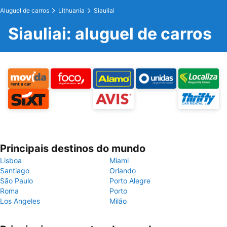
Aluguel de carros
Lithuania
Siauliai
Siauliai: aluguel de carros
Principais destinos do mundo
Lisboa
Miami
Santiago
Orlando
São Paulo
Porto Alegre
Roma
Porto
Los Angeles
Milão