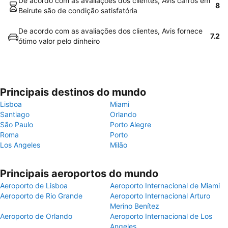
De acordo com as avaliações dos clientes, Avis carros em
8
Beirute são de condição satisfatória
De acordo com as avaliações dos clientes, Avis fornece
7.2
ótimo valor pelo dinheiro
Principais destinos do mundo
Lisboa
Miami
Santiago
Orlando
São Paulo
Porto Alegre
Roma
Porto
Los Angeles
Milão
Principais aeroportos do mundo
Aeroporto de Lisboa
Aeroporto Internacional de Miami
Aeroporto de Rio Grande
Aeroporto Internacional Arturo
Merino Benítez
Aeroporto de Orlando
Aeroporto Internacional de Los
Angeles