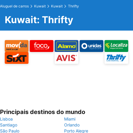
Aluguel de carros
Kuwait
Kuwait
Thrifty
Kuwait: Thrifty
Principais destinos do mundo
Lisboa
Miami
Santiago
Orlando
São Paulo
Porto Alegre