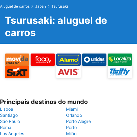
Aluguel de carros
Japan
Tsurusaki
Tsurusaki: aluguel de
carros
Principais destinos do mundo
Lisboa
Miami
Santiago
Orlando
São Paulo
Porto Alegre
Roma
Porto
Los Angeles
Milão