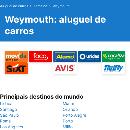
Aluguel de carros
Jamaica
Weymouth
Weymouth: aluguel de
carros
Principais destinos do mundo
Lisboa
Miami
Santiago
Orlando
São Paulo
Porto Alegre
Roma
Porto
Los Angeles
Milão