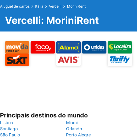
Aluguel de carros
Itália
Vercelli
MoriniRent
Vercelli: MoriniRent
Principais destinos do mundo
Lisboa
Miami
Santiago
Orlando
São Paulo
Porto Alegre