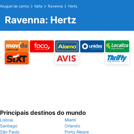
Aluguel de carros
Itália
Ravenna
Hertz
Ravenna: Hertz
Principais destinos do mundo
Lisboa
Miami
Santiago
Orlando
São Paulo
Porto Alegre