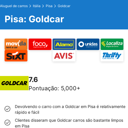
Aluguel de carros
Itália
Pisa
Goldcar
Pisa: Goldcar
7.6
Pontuação
:
5,000+
Devolvendo o carro com a Goldcar em Pisa é relativamente
rápido e fácil
Clientes disseram que Goldcar carros são bastante limpos
em Pisa