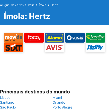
Aluguel de carros
Itália
Ímola
Hertz
Ímola: Hertz
Principais destinos do mundo
Lisboa
Miami
Santiago
Orlando
São Paulo
Porto Alegre