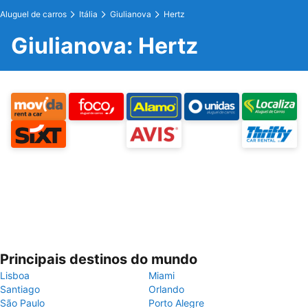
Aluguel de carros
Itália
Giulianova
Hertz
Giulianova: Hertz
Principais destinos do mundo
Lisboa
Miami
Santiago
Orlando
São Paulo
Porto Alegre