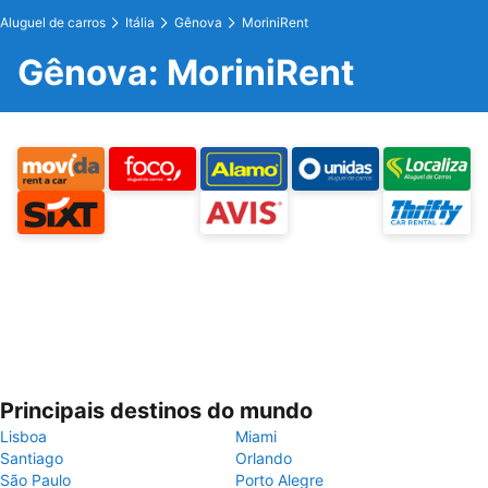
Aluguel de carros
Itália
Gênova
MoriniRent
Gênova: MoriniRent
Principais destinos do mundo
Lisboa
Miami
Santiago
Orlando
São Paulo
Porto Alegre