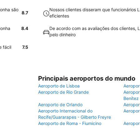
lonha são
Nossos clientes disseram que funcionários
8.7
eficientes
lonha
8.4
De acordo com as avaliações dos clientes, L
pelo dinheiro
 fácil
7.5
Principais aeroportos do mundo
Aeroporto de Lisboa
Aeropor
Aeroporto de Rio Grande
Aeroport
Benítez
Aeroporto de Orlando
Aeropor
Aeroporto Internacional do
Aeropor
Recife/Guararapes - Gilberto Freyre
Aeroporto de Roma - Fiumicino
Aeropor