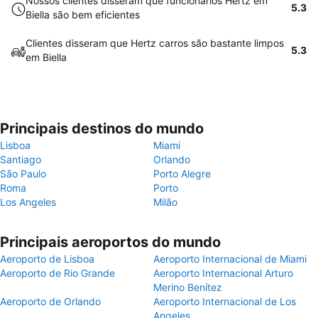
Nossos clientes disseram que funcionários Hertz em
5.3
Biella são bem eficientes
Clientes disseram que Hertz carros são bastante limpos
5.3
em Biella
Principais destinos do mundo
Lisboa
Miami
Santiago
Orlando
São Paulo
Porto Alegre
Roma
Porto
Los Angeles
Milão
Principais aeroportos do mundo
Aeroporto de Lisboa
Aeroporto Internacional de Miami
Aeroporto de Rio Grande
Aeroporto Internacional Arturo
Merino Benítez
Aeroporto de Orlando
Aeroporto Internacional de Los
Angeles