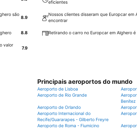
eficientes
lghero são
Nossos clientes disseram que Europcar em Al
8.9
encontrar
lghero
8.8
Retirando o carro no Europcar em Alghero é 
o valor
7.9
Principais aeroportos do mundo
Aeroporto de Lisboa
Aeropor
Aeroporto de Rio Grande
Aeroport
Benítez
Aeroporto de Orlando
Aeropor
Aeroporto Internacional do
Aeropor
Recife/Guararapes - Gilberto Freyre
Aeroporto de Roma - Fiumicino
Aeropor