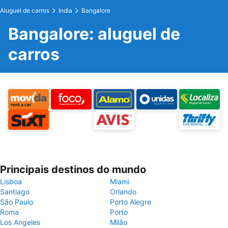
Aluguel de carros
India
Bangalore
Bangalore: aluguel de
carros
Principais destinos do mundo
Lisboa
Miami
Santiago
Orlando
São Paulo
Porto Alegre
Roma
Porto
Los Angeles
Milão