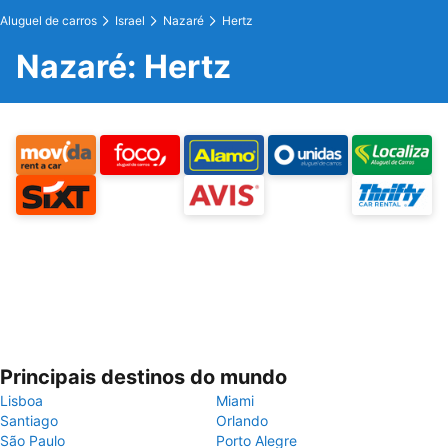
Aluguel de carros
Israel
Nazaré
Hertz
Nazaré: Hertz
Principais destinos do mundo
Lisboa
Miami
Santiago
Orlando
São Paulo
Porto Alegre