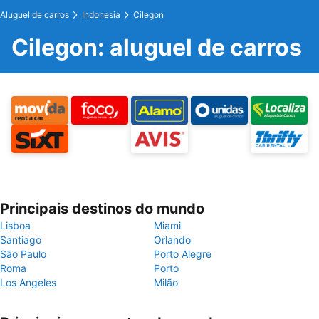
Aluguel de carros
Indonesia
Cilegon
Cilegon: aluguel de carros
Principais destinos do mundo
Lisboa
Miami
Santiago
Orlando
São Paulo
Porto Alegre
Roma
Porto
Los Angeles
Milão