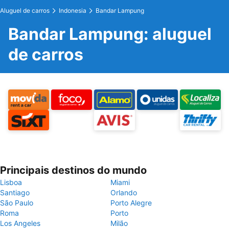
Aluguel de carros
Indonesia
Bandar Lampung
Bandar Lampung: aluguel
de carros
Principais destinos do mundo
Lisboa
Miami
Santiago
Orlando
São Paulo
Porto Alegre
Roma
Porto
Los Angeles
Milão