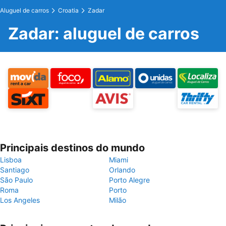
Aluguel de carros
Croatia
Zadar
Zadar: aluguel de carros
Principais destinos do mundo
Lisboa
Miami
Santiago
Orlando
São Paulo
Porto Alegre
Roma
Porto
Los Angeles
Milão