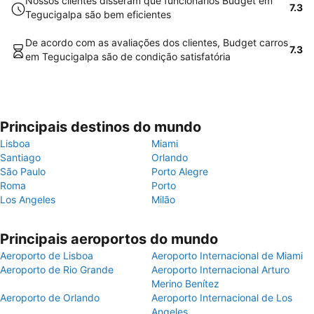
Nossos clientes disseram que funcionários Budget em
7.3
Tegucigalpa são bem eficientes
De acordo com as avaliações dos clientes, Budget carros
7.3
em Tegucigalpa são de condição satisfatória
Principais destinos do mundo
Lisboa
Miami
Santiago
Orlando
São Paulo
Porto Alegre
Roma
Porto
Los Angeles
Milão
Principais aeroportos do mundo
Aeroporto de Lisboa
Aeroporto Internacional de Miami
Aeroporto de Rio Grande
Aeroporto Internacional Arturo
Merino Benítez
Aeroporto de Orlando
Aeroporto Internacional de Los
Angeles