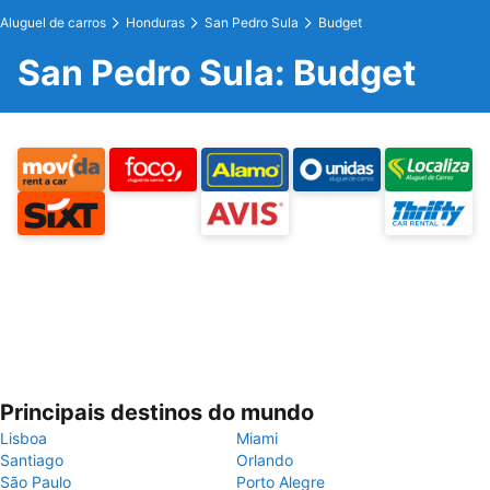
Aluguel de carros
Honduras
San Pedro Sula
Budget
San Pedro Sula: Budget
Principais destinos do mundo
Lisboa
Miami
Santiago
Orlando
São Paulo
Porto Alegre