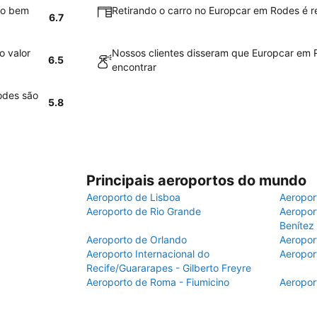
ão bem
Retirando o carro no Europcar em Rodes é re
6.7
o valor
Nossos clientes disseram que Europcar em R
6.5
encontrar
odes são
5.8
Principais aeroportos do mundo
Aeroporto de Lisboa
Aeropor
Aeroporto de Rio Grande
Aeroport
Benítez
Aeroporto de Orlando
Aeropor
Aeroporto Internacional do
Aeropor
Recife/Guararapes - Gilberto Freyre
Aeroporto de Roma - Fiumicino
Aeropor