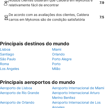
Nossos clientes disseram que Caldera em Mykonos é
7.9
relativamente fácil de encontrar
De acordo com as avaliações dos clientes, Caldera
7.5
carros em Mykonos são de condição satisfatória
Principais destinos do mundo
Lisboa
Miami
Santiago
Orlando
São Paulo
Porto Alegre
Roma
Porto
Los Angeles
Milão
Principais aeroportos do mundo
Aeroporto de Lisboa
Aeroporto Internacional de Miami
Aeroporto de Rio Grande
Aeroporto Internacional Arturo
Merino Benítez
Aeroporto de Orlando
Aeroporto Internacional de Los
Angeles