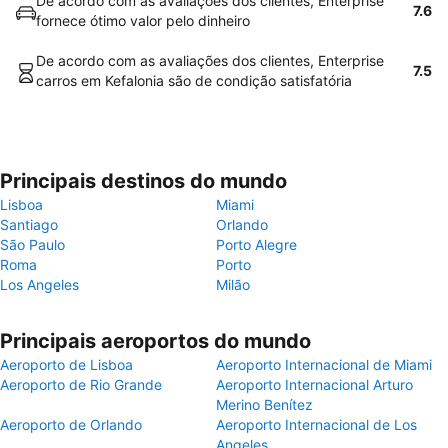
De acordo com as avaliações dos clientes, Enterprise
7.6
fornece ótimo valor pelo dinheiro
De acordo com as avaliações dos clientes, Enterprise
7.5
carros em Kefalonia são de condição satisfatória
Principais destinos do mundo
Lisboa
Miami
Santiago
Orlando
São Paulo
Porto Alegre
Roma
Porto
Los Angeles
Milão
Principais aeroportos do mundo
Aeroporto de Lisboa
Aeroporto Internacional de Miami
Aeroporto de Rio Grande
Aeroporto Internacional Arturo
Merino Benítez
Aeroporto de Orlando
Aeroporto Internacional de Los
Angeles