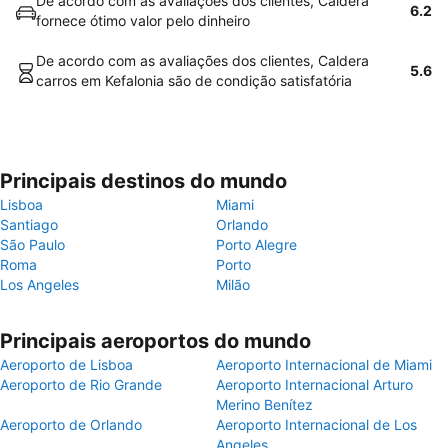
De acordo com as avaliações dos clientes, Caldera
6.2
fornece ótimo valor pelo dinheiro
De acordo com as avaliações dos clientes, Caldera
5.6
carros em Kefalonia são de condição satisfatória
Principais destinos do mundo
Lisboa
Miami
Santiago
Orlando
São Paulo
Porto Alegre
Roma
Porto
Los Angeles
Milão
Principais aeroportos do mundo
Aeroporto de Lisboa
Aeroporto Internacional de Miami
Aeroporto de Rio Grande
Aeroporto Internacional Arturo
Merino Benítez
Aeroporto de Orlando
Aeroporto Internacional de Los
Angeles