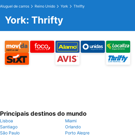
Aluguel de carros
Reino Unido
York
Thrifty
York: Thrifty
Principais destinos do mundo
Lisboa
Miami
Santiago
Orlando
São Paulo
Porto Alegre