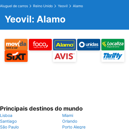
Aluguel de carros
Reino Unido
Yeovil
Alamo
Yeovil: Alamo
Principais destinos do mundo
Lisboa
Miami
Santiago
Orlando
São Paulo
Porto Alegre