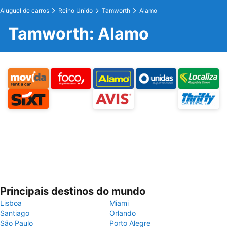
Aluguel de carros
Reino Unido
Tamworth
Alamo
Tamworth: Alamo
Principais destinos do mundo
Lisboa
Miami
Santiago
Orlando
São Paulo
Porto Alegre