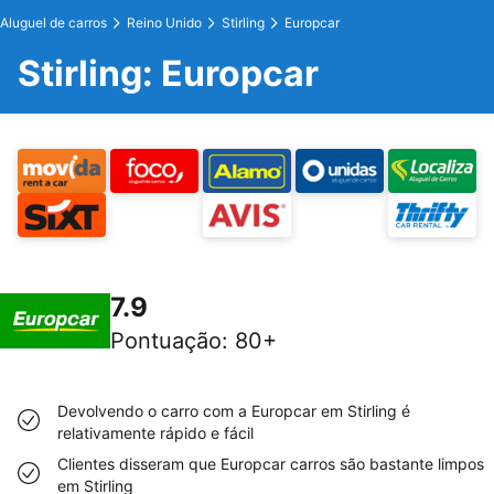
Aluguel de carros
Reino Unido
Stirling
Europcar
Stirling: Europcar
7.9
Pontuação
:
80+
Devolvendo o carro com a Europcar em Stirling é
relativamente rápido e fácil
Clientes disseram que Europcar carros são bastante limpos
em Stirling