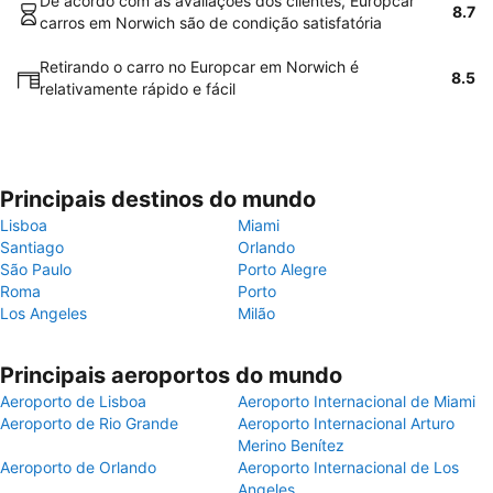
De acordo com as avaliações dos clientes, Europcar
8.7
carros em Norwich são de condição satisfatória
Retirando o carro no Europcar em Norwich é
8.5
relativamente rápido e fácil
Principais destinos do mundo
Lisboa
Miami
Santiago
Orlando
São Paulo
Porto Alegre
Roma
Porto
Los Angeles
Milão
Principais aeroportos do mundo
Aeroporto de Lisboa
Aeroporto Internacional de Miami
Aeroporto de Rio Grande
Aeroporto Internacional Arturo
Merino Benítez
Aeroporto de Orlando
Aeroporto Internacional de Los
Angeles