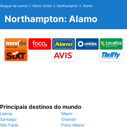
Aluguel de carros
Reino Unido
Northampton
Alamo
Northampton: Alamo
Principais destinos do mundo
Lisboa
Miami
Santiago
Orlando
São Paulo
Porto Alegre