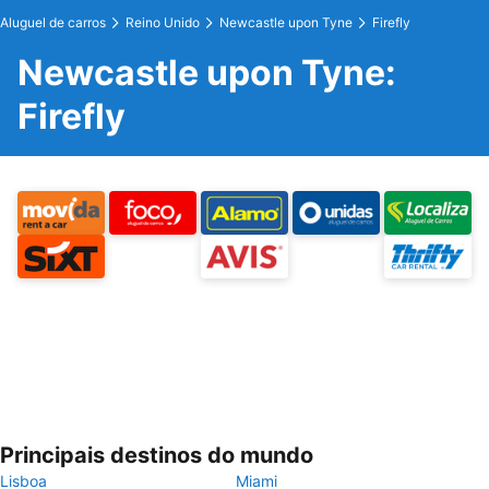
Aluguel de carros
Reino Unido
Newcastle upon Tyne
Firefly
Newcastle upon Tyne:
Firefly
Principais destinos do mundo
Lisboa
Miami